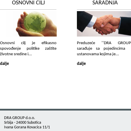
OSNOVNI CILJ
SARADNJA
Osnovni cilj je efikasno
Preduzeće ’’DRA GROUP’
spovođenje politike zaštite
sarađuje sa pojedincima
životne sredine i...
ustanovama kojima je...
dalje
dalje
DRA GROUP d.o.o.
Srbija - 24000 Subotica
Ivana Gorana Kovacica 11/1