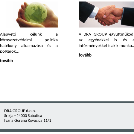
Alapvető célunk a
A DRA GROUP együttműköd
környezetvédelmi politika
az egyénekkel is és a
hatékony alkalmazása és a
intézményekkel is akik munka..
polgárok...
tovább
tovább
DRA GROUP d.o.o.
Srbija - 24000 Subotica
Ivana Gorana Kovacica 11/1